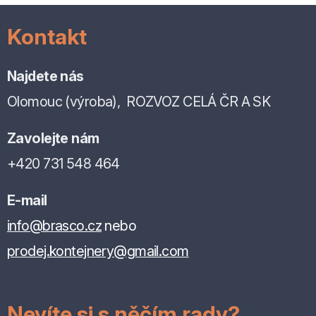
Kontakt
Najdete nás
Olomouc (výroba), ROZVOZ CELÁ ČR A SK
Zavolejte nám
+420 731 548 464
E-mail
info@brasco.cz
nebo
prodej.kontejnery@gmail.com
Nevíte si s něčím rady?