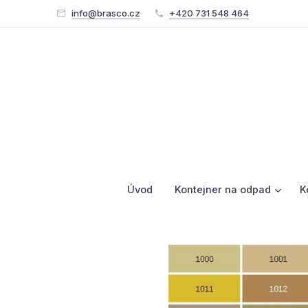
info@brasco.cz
+420 731 548 464
Úvod
Kontejner na odpad
K