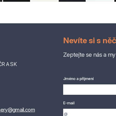
Nevíte si s ně
Zeptejte se nás a m
ČR A SK
Jméno a příjmení
E-mail
jnery@gmail.com