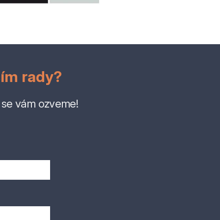
čím rady?
y se vám ozveme!