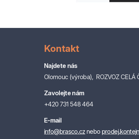
Kontakt
Najdete nás
Olomouc (výroba), ROZVOZ CELÁ 
Zavolejte nám
+420 731 548 464
E-mail
info@brasco.cz
nebo
prodej.konte